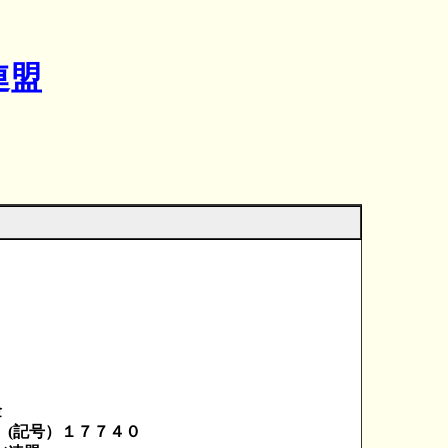
連盟
 ８７２－２
金
記号）１７７４０