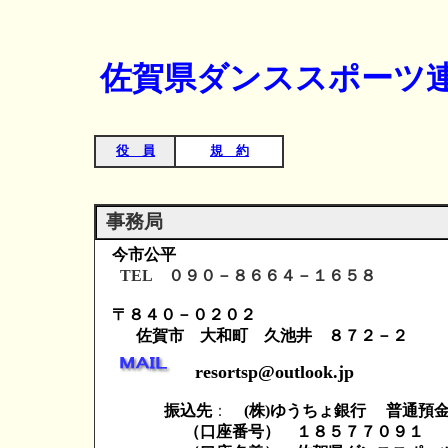
佐賀県ダンススポーツ
役 員
規 約
事務局
今市公平
TEL ０９０－８６６４－１６５８
〒８４０－０２０２
佐賀市 大和町 久池井
resortsp@outlook.jp
振込先
：
(株)ゆうちょ銀行 普通預
（口座番号） １８５７７０９１ (